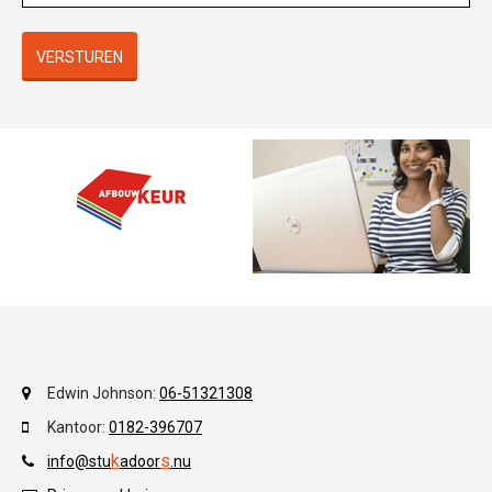
VERSTUREN
Edwin Johnson:
06-51321308
Kantoor:
0182-396707
k
s
info@stu
adoor
.
nu