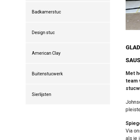
Badkamerstuc
Design stuc
GLA
American Clay
SAU
Met h
Buitenstucwerk
team 
stucw
Sierlijsten
Johnso
pleist
Spieg
Via on
als je