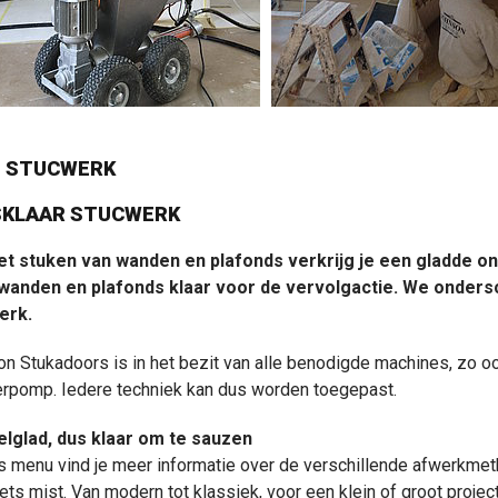
D STUCWERK
SKLAAR STUCWERK
et stuken van wanden en plafonds verkrijg je een gladde o
wanden en plafonds klaar voor de vervolgactie. We ondersc
erk.
n Stukadoors is in het bezit van alle benodigde machines, zo oo
erpomp. Iedere techniek kan dus worden toegepast.
elglad, dus klaar om te sauzen
s menu vind je meer informatie over de verschillende afwerkme
 iets mist. Van modern tot klassiek, voor een klein of groot proje