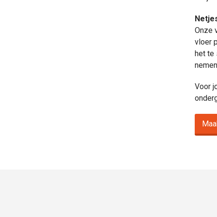
Netje
Onze v
vloer 
het te
nemen 
Voor j
onderg
Maa