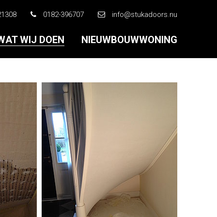
21308
0182-396707
info@stukadoors.nu
WAT WIJ DOEN
NIEUWBOUWWONING