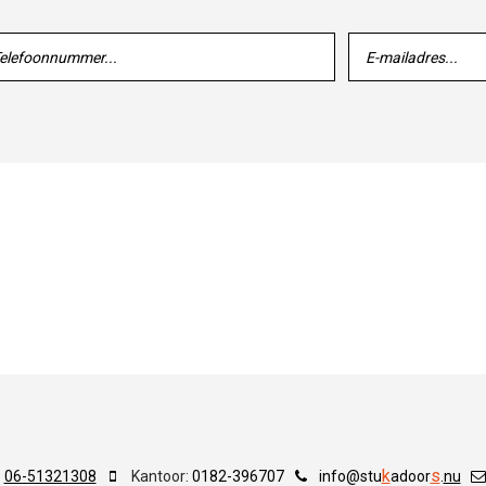
k
s
:
06-51321308
Kantoor:
0182-396707
info@stu
adoor
.
nu