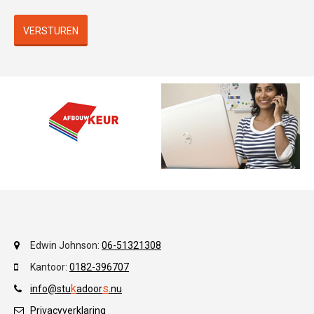
VERSTUREN
Edwin Johnson:
06-51321308
Kantoor:
0182-396707
k
s
info@stu
adoor
.
nu
Privacyverklaring