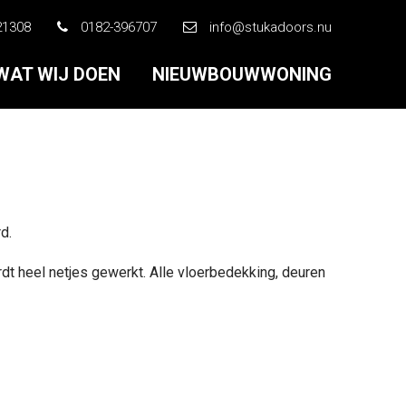
21308
0182-396707
info@stukadoors.nu
WAT WIJ DOEN
NIEUWBOUWWONING
d.
rdt heel netjes gewerkt. Alle vloerbedekking, deuren