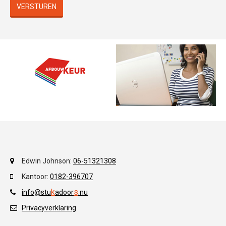
VERSTUREN
Edwin Johnson:
06-51321308
Kantoor:
0182-396707
k
s
info@stu
adoor
.
nu
Privacyverklaring