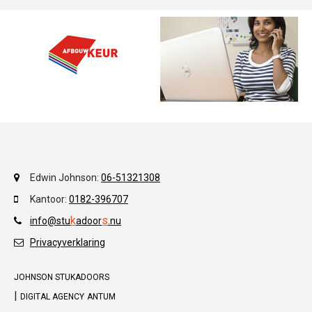
Edwin Johnson:
06-51321308
Kantoor:
0182-396707
k
s
info@stu
adoor
.
nu
Privacyverklaring
JOHNSON STUKADOORS
|
DIGITAL AGENCY
ANTUM