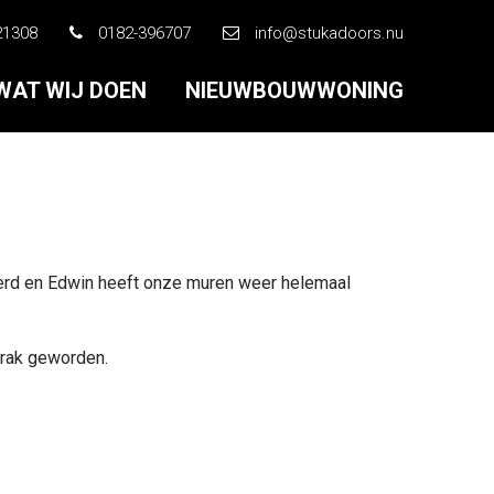
21308
0182-396707
info@stukadoors.nu
WAT WIJ DOEN
NIEUWBOUWWONING
erd en Edwin heeft onze muren weer helemaal
trak geworden.