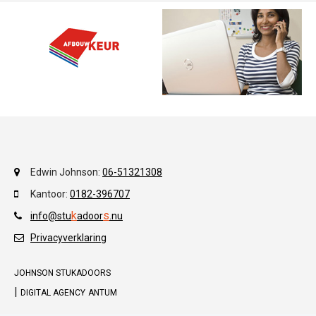
Edwin Johnson:
06-51321308
Kantoor:
0182-396707
k
s
info@stu
adoor
.
nu
Privacyverklaring
JOHNSON STUKADOORS
|
DIGITAL AGENCY
ANTUM