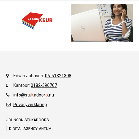
Edwin Johnson:
06-51321308
Kantoor:
0182-396707
k
s
info@stu
adoor
.
nu
Privacyverklaring
JOHNSON STUKADOORS
|
DIGITAL AGENCY
ANTUM