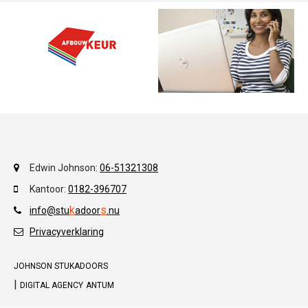
Edwin Johnson:
06-51321308
Kantoor:
0182-396707
k
s
info@stu
adoor
.
nu
Privacyverklaring
JOHNSON STUKADOORS
|
DIGITAL AGENCY
ANTUM