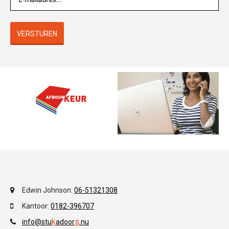
VERSTUREN
Edwin Johnson:
06-51321308
Kantoor:
0182-396707
k
s
info@stu
adoor
.
nu